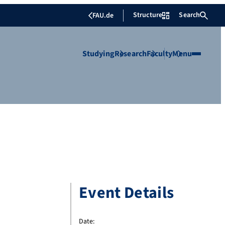
Structure
Search
FAU.de
Studying
Research
Faculty
Menu
Event Details
Date: