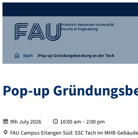
Friedrich-Alexander-Universität
Faculty of Engineering
Start
Pop-up Gründungsberatung an der Tech
Pop-up Gründungsbe
Date:
Time:
9th July 2026
10:00 am – 2:00 pm
Location:
FAU Campus Erlangen Süd: SSC Tech im MHB-Gebäude,